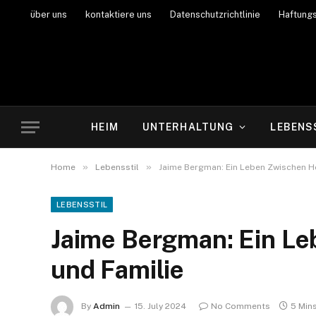
über uns
kontaktiere uns
Datenschutzrichtlinie
Haftung
HEIM
UNTERHALTUNG
LEBENS
»
»
Home
Lebensstil
Jaime Bergman: Ein Leben Zwischen H
LEBENSSTIL
Jaime Bergman: Ein L
und Familie
By
Admin
15. July 2024
No Comments
5 Min