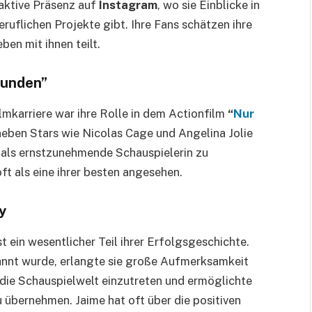
 aktive Präsenz auf
Instagram
, wo sie Einblicke in
beruflichen Projekte gibt. Ihre Fans schätzen ihre
ben mit ihnen teilt.
kunden”
mkarriere war ihre Rolle in dem Actionfilm
“
Nur
e neben Stars wie Nicolas Cage und Angelina Jolie
e als ernstzunehmende Schauspielerin zu
oft als eine ihrer besten angesehen.
y
st ein wesentlicher Teil ihrer Erfolgsgeschichte.
annt wurde, erlangte sie große Aufmerksamkeit
n die Schauspielwelt einzutreten und ermöglichte
zu übernehmen. Jaime hat oft über die positiven