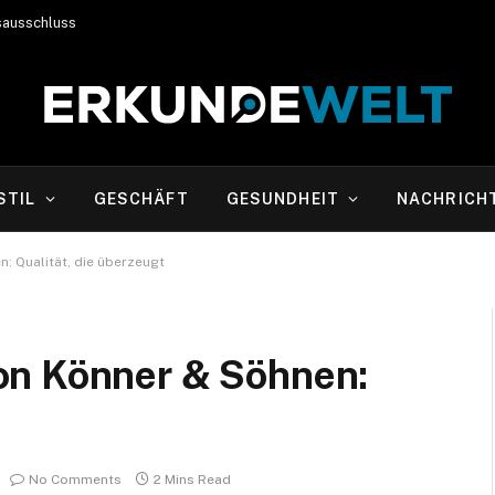
sausschluss
STIL
GESCHÄFT
GESUNDHEIT
NACHRICH
: Qualität, die überzeugt
on Könner & Söhnen:
No Comments
2 Mins Read