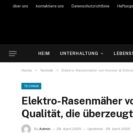
über uns
kontaktiere uns
Datenschutzrichtlinie
Haftung
HEIM
UNTERHALTUNG
LEBENS
»
»
Home
Technik
Elektro-Rasenmäher von Könner & Söhnen
TECHNIK
Elektro-Rasenmäher v
Qualität, die überzeugt
By
Admin
28. April 2025
Updated:
28. April 2025