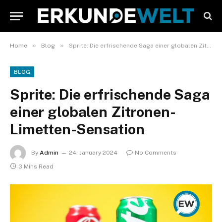
»
»
Home
Blog
Sprite: Die erfrischende Saga einer globalen Zitronen-Limetten-Sensation
BLOG
Sprite: Die erfrischende Saga
einer globalen Zitronen-
Limetten-Sensation
By
Admin
24. January 2024
No Comments
3 Mins Read