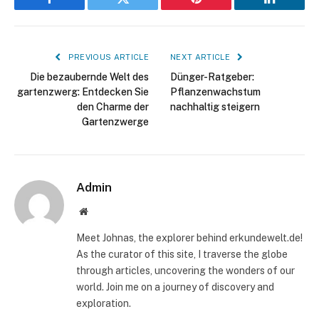
Facebook
Twitter
Pinterest
LinkedIn
PREVIOUS ARTICLE
NEXT ARTICLE
Die bezaubernde Welt des
Dünger-Ratgeber:
gartenzwerg: Entdecken Sie
Pflanzenwachstum
den Charme der
nachhaltig steigern
Gartenzwerge
Admin
Website
Meet Johnas, the explorer behind erkundewelt.de!
As the curator of this site, I traverse the globe
through articles, uncovering the wonders of our
world. Join me on a journey of discovery and
exploration.