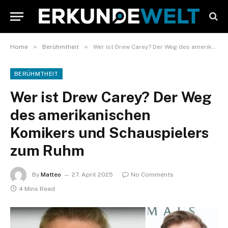
»
»
Home
Berühmtheit
Wer ist Drew Carey? Der Weg des amerikanischen Komikers und Schauspielers zum Ruhm
BERÜHMTHEIT
Wer ist Drew Carey? Der Weg
des amerikanischen
Komikers und Schauspielers
zum Ruhm
By
Matteo
27. April 2025
No Comments
4 Mins Read