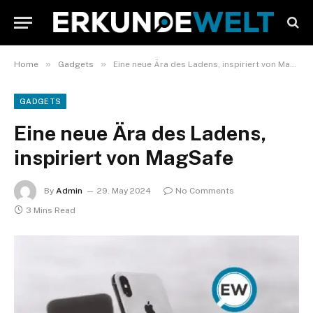
»
»
Home
Gadgets
Eine neue Ära des Ladens, inspiriert von MagSafe
GADGETS
Eine neue Ära des Ladens,
inspiriert von MagSafe
By
Admin
29. May 2024
No Comments
3 Mins Read