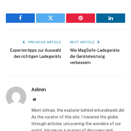
Facebook
Twitter
Pinterest
LinkedIn
PREVIOUS ARTICLE
NEXT ARTICLE
Expertentipps zur Auswahl
Wie MagSafe-Ladegeräte
des richtigen Ladegeräts
die Geräteleistung
verbessern
Admin
Website
Meet Johnas, the explorer behind erkundewelt.de!
As the curator of this site, I traverse the globe
through articles, uncovering the wonders of our
world. Join me on a journey of discovery and