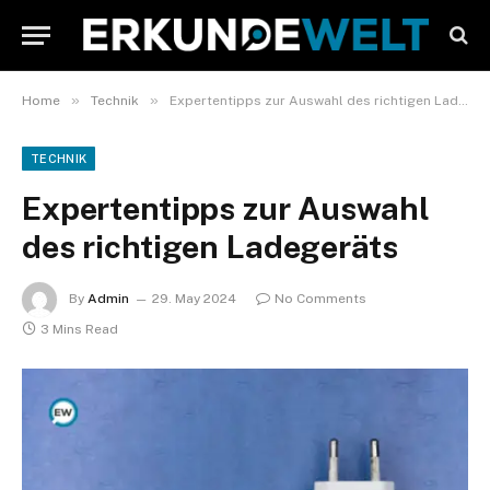
»
»
Home
Technik
Expertentipps zur Auswahl des richtigen Ladegeräts
TECHNIK
Expertentipps zur Auswahl
des richtigen Ladegeräts
By
Admin
29. May 2024
No Comments
3 Mins Read