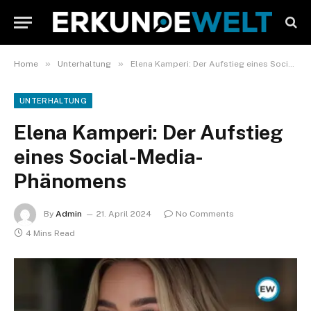
»
»
Home
Unterhaltung
Elena Kamperi: Der Aufstieg eines Social-Media-Phänomens
UNTERHALTUNG
Elena Kamperi: Der Aufstieg
eines Social-Media-
Phänomens
By
Admin
21. April 2024
No Comments
4 Mins Read