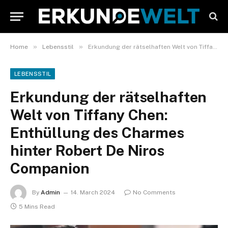
»
»
Home
Lebensstil
Erkundung der rätselhaften Welt von Tiffany Chen: Enthüllung des Charmes hinter Robert De Niros Companion
LEBENSSTIL
Erkundung der rätselhaften
Welt von Tiffany Chen:
Enthüllung des Charmes
hinter Robert De Niros
Companion
By
Admin
14. March 2024
No Comments
5 Mins Read