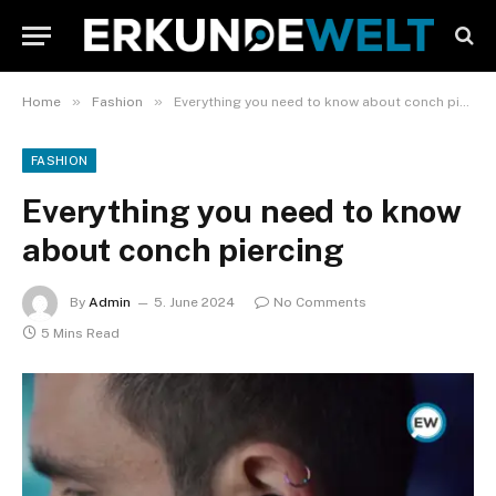
»
»
Home
Fashion
Everything you need to know about conch piercing
FASHION
Everything you need to know
about conch piercing
By
Admin
5. June 2024
No Comments
5 Mins Read