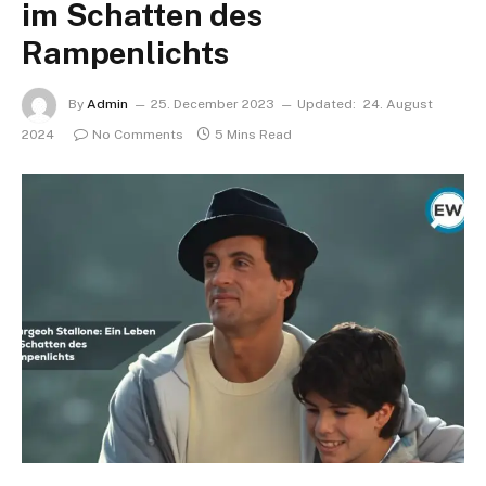
im Schatten des
Rampenlichts
By
Admin
25. December 2023
Updated:
24. August
2024
No Comments
5 Mins Read