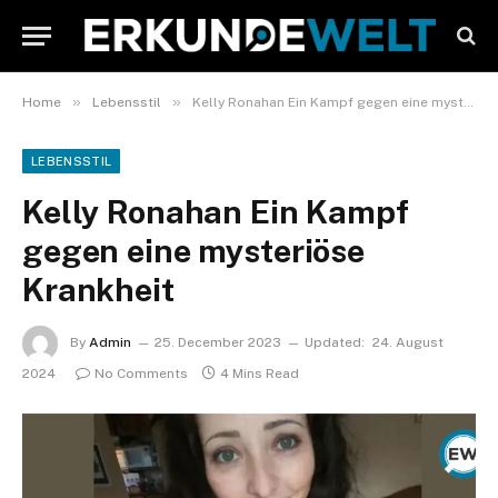
»
»
Home
Lebensstil
Kelly Ronahan Ein Kampf gegen eine mysteriöse Krankheit
LEBENSSTIL
Kelly Ronahan Ein Kampf
gegen eine mysteriöse
Krankheit
By
Admin
25. December 2023
Updated:
24. August
2024
No Comments
4 Mins Read