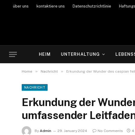
über uns
kontaktiere uns
Datenschutzrichtlinie
Haftung
HEIM
UNTERHALTUNG
LEBENS
»
»
Home
Nachricht
Erkundung der Wunder des caspian fei
NACHRICHT
Erkundung der Wunder d
umfassender Leitfade
By
Admin
29. January 2024
No Comments
4