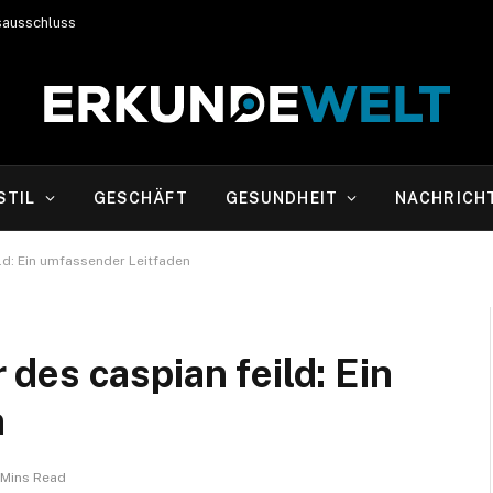
sausschluss
STIL
GESCHÄFT
GESUNDHEIT
NACHRICH
ld: Ein umfassender Leitfaden
es caspian feild: Ein
n
 Mins Read