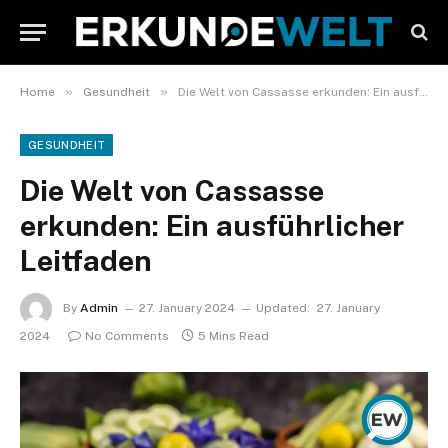
»
»
Home
Gesundheit
Die Welt von Cassasse erkunden: Ein ausführlicher Leitfaden
GESUNDHEIT
Die Welt von Cassasse
erkunden: Ein ausführlicher
Leitfaden
By
Admin
27. January 2024
Updated:
27. January
2024
No Comments
5 Mins Read