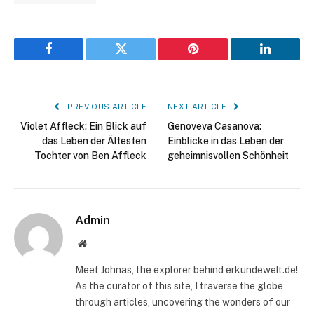
Facebook
Twitter
Pinterest
LinkedIn
PREVIOUS ARTICLE
NEXT ARTICLE
Violet Affleck: Ein Blick auf
Genoveva Casanova:
das Leben der Ältesten
Einblicke in das Leben der
Tochter von Ben Affleck
geheimnisvollen Schönheit
Admin
Website
Meet Johnas, the explorer behind erkundewelt.de!
As the curator of this site, I traverse the globe
through articles, uncovering the wonders of our