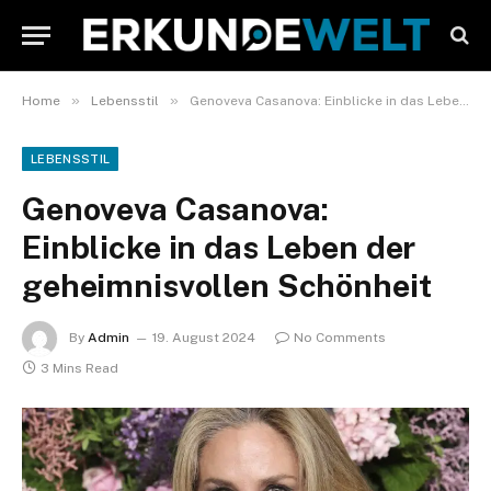
»
»
Home
Lebensstil
Genoveva Casanova: Einblicke in das Leben der geheimnisvollen Schönheit
LEBENSSTIL
Genoveva Casanova:
Einblicke in das Leben der
geheimnisvollen Schönheit
By
Admin
19. August 2024
No Comments
3 Mins Read