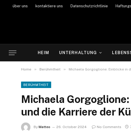
über uns
kontaktiere uns
Datenschutzrichtlinie
Haftung
HEIM
UNTERHALTUNG
LEBENS
»
»
Home
Berühmtheit
Michaela Gorgoglione: Einblicke in d
BERÜHMTHEIT
Michaela Gorgoglione: 
und die Karriere der Kü
By
Matteo
26. October 2024
No Comments