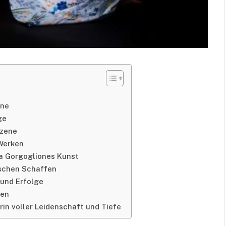
one
ge
szene
 Werken
la Gorgogliones Kunst
ischen Schaffen
und Erfolge
nen
rin voller Leidenschaft und Tiefe