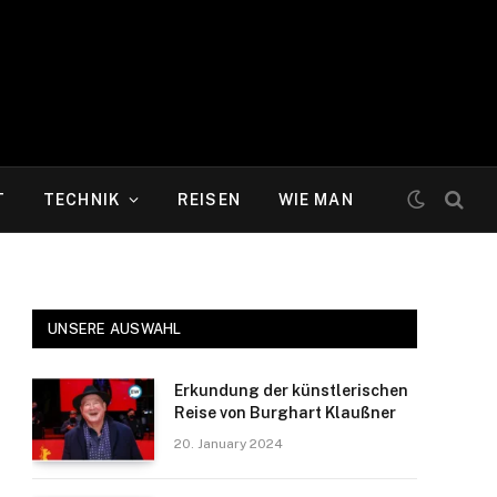
T
TECHNIK
REISEN
WIE MAN
UNSERE AUSWAHL
Erkundung der künstlerischen
Reise von Burghart Klaußner
20. January 2024