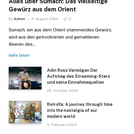
Alles über Sumach: Das vielseitige
Gewürz aus dem Orient
By
Admin
11. August 2024
0
Sumach, ein aus dem Orient stammendes Gewürz,
wird aus den getrockneten und gemahlenen
Beeren des…
mehr lesen
Adin Ross Vermögen Der
Aufstieg des Streaming-Stars
und seine Einnahmequellen
28. October 2024
RetroYa: A journey through time
into the nostalgia of our
modern world
5. February 2024