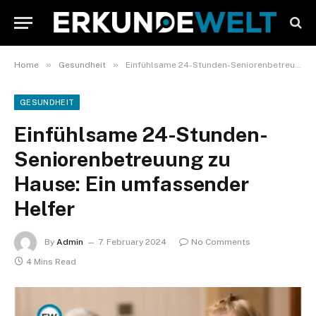
»
»
Home
Gesundheit
Einfühlsame 24-Stunden-Seniorenbetreuung zu Hause: Ein umfassender Helfer
GESUNDHEIT
Einfühlsame 24-Stunden-
Seniorenbetreuung zu
Hause: Ein umfassender
Helfer
By
Admin
7. February 2024
No Comments
4 Mins Read