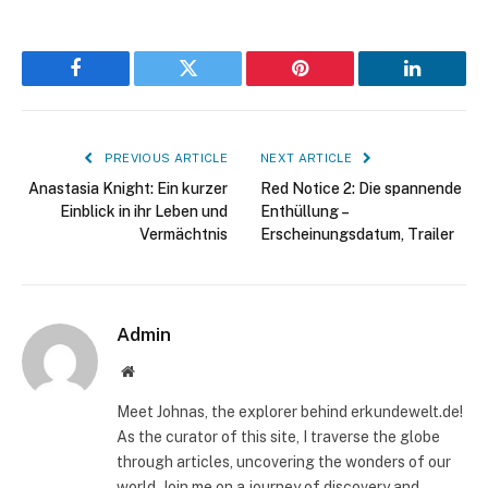
Facebook
Twitter
Pinterest
LinkedIn
PREVIOUS ARTICLE
NEXT ARTICLE
Anastasia Knight: Ein kurzer
Red Notice 2: Die spannende
Einblick in ihr Leben und
Enthüllung –
Vermächtnis
Erscheinungsdatum, Trailer
Admin
Website
Meet Johnas, the explorer behind erkundewelt.de!
As the curator of this site, I traverse the globe
through articles, uncovering the wonders of our
world. Join me on a journey of discovery and