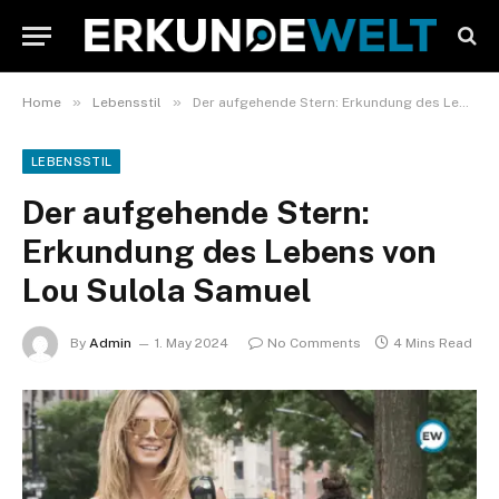
»
»
Home
Lebensstil
Der aufgehende Stern: Erkundung des Lebens von Lou Sulola Samuel
LEBENSSTIL
Der aufgehende Stern:
Erkundung des Lebens von
Lou Sulola Samuel
By
Admin
1. May 2024
No Comments
4 Mins Read