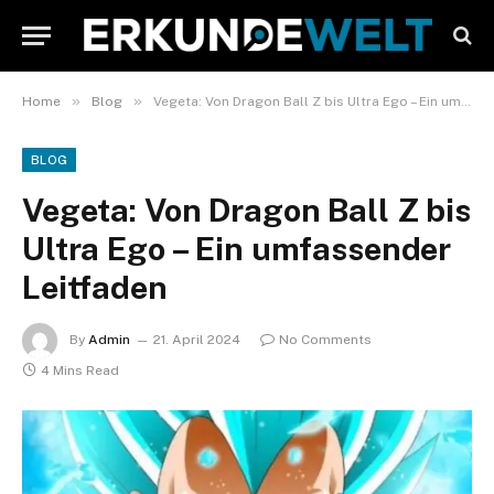
»
»
Home
Blog
Vegeta: Von Dragon Ball Z bis Ultra Ego – Ein umfassender Leitfaden
BLOG
Vegeta: Von Dragon Ball Z bis
Ultra Ego – Ein umfassender
Leitfaden
By
Admin
21. April 2024
No Comments
4 Mins Read