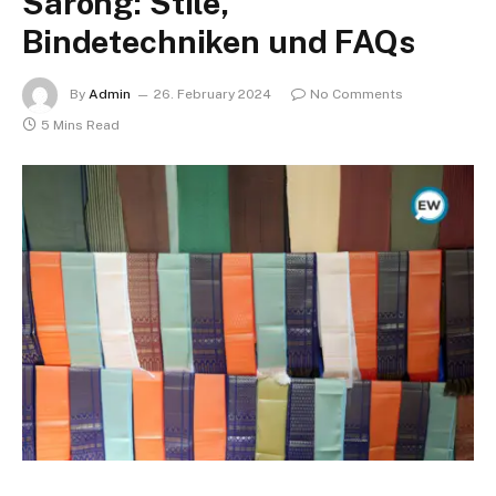
Sarong: Stile,
Bindetechniken und FAQs
By
Admin
26. February 2024
No Comments
5 Mins Read