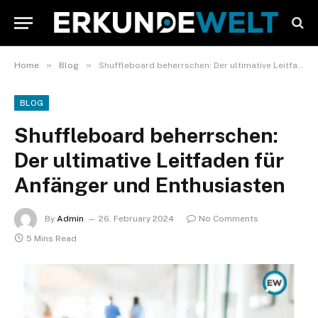
»
»
Home
Blog
Shuffleboard beherrschen: Der ultimative Leitfaden für Anfänger und Enthusiasten
BLOG
Shuffleboard beherrschen:
Der ultimative Leitfaden für
Anfänger und Enthusiasten
By
Admin
26. February 2024
No Comments
5 Mins Read