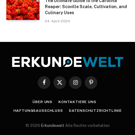
The Ultimate Guide to the Carolina
Reaper: Scoville Scale, Cultivation, and
Culinary Uses
24. April 2024
Facebook
X
Instagram
Pinterest
(Twitter)
ÜBER UNS
KONTAKTIERE UNS
HAFTUNGSAUSSCHLUSS
DATENSCHUTZRICHTLINIE
© 2026
Erkundewelt
Alle Rechte vorbehalten