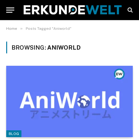
»
Home
Posts Tagged "Aniworld"
BROWSING:
ANIWORLD
BLOG