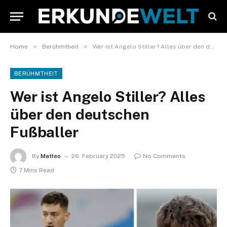
»
»
Home
Berühmtheit
Wer ist Angelo Stiller? Alles über den deutschen Fußballer
BERÜHMTHEIT
Wer ist Angelo Stiller? Alles
über den deutschen
Fußballer
By
Matteo
26. February 2025
No Comments
7 Mins Read