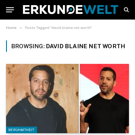
»
Home
Posts Tagged "david blaine net worth"
BROWSING:
DAVID BLAINE NET WORTH
BERÜHMTHEIT