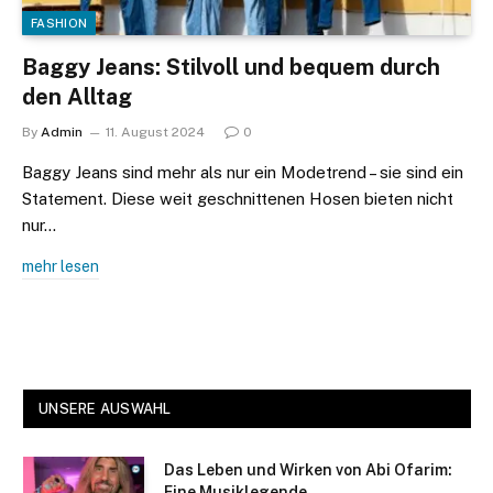
FASHION
Baggy Jeans: Stilvoll und bequem durch
den Alltag
By
Admin
11. August 2024
0
Baggy Jeans sind mehr als nur ein Modetrend – sie sind ein
Statement. Diese weit geschnittenen Hosen bieten nicht
nur…
mehr lesen
UNSERE AUSWAHL
Das Leben und Wirken von Abi Ofarim:
Eine Musiklegende