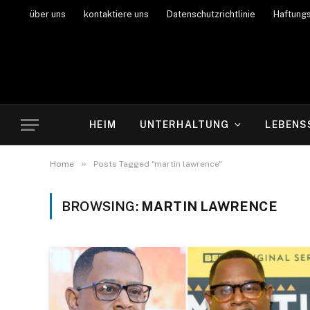
über uns
kontaktiere uns
Datenschutzrichtlinie
Haftung
HEIM
UNTERHALTUNG
LEBENS
»
Home
Posts Tagged "martin lawrence"
BROWSING:
MARTIN LAWRENCE