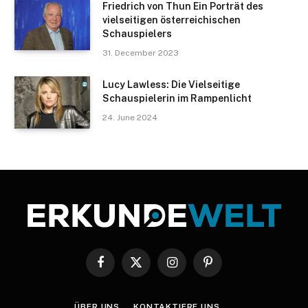
Friedrich von Thun Ein Porträt des
vielseitigen österreichischen
Schauspielers
31. December 2023
Lucy Lawless: Die Vielseitige
Schauspielerin im Rampenlicht
24. June 2024
Facebook
X
Instagram
Pinterest
(Twitter)
ÜBER UNS
KONTAKTIERE UNS