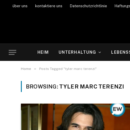
über uns
kontaktiere uns
Datenschutzrichtlinie
Haftung
HEIM
UNTERHALTUNG
LEBENS
»
Home
Posts Tagged "tyler marc terenzi"
BROWSING:
TYLER MARC TERENZI