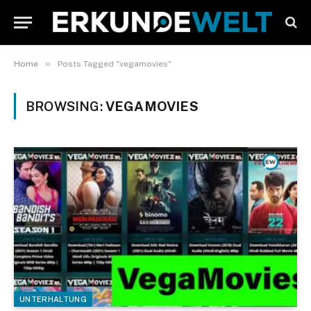
»
Home
Posts Tagged "vegamovies"
BROWSING:
VEGAMOVIES
UNTERHALTUNG