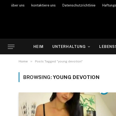
über uns
kontaktiere uns
Datenschutzrichtlinie
Haftung
HEIM
UNTERHALTUNG
LEBENS
»
Home
Posts Tagged "young devotion"
BROWSING:
YOUNG DEVOTION