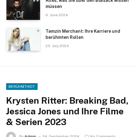
Alles, was Sie über den Boxsack wissen
müssen
6. June 2024
Tamzin Merchant: Ihre Karriere und
berühmten Rollen
23. July 2024
BERÜHMTHEIT
Krysten Ritter: Breaking Bad,
Jessica Jones und Ihre Filme
& Serien 2023
By
Admin
24. September 2024
No Comments