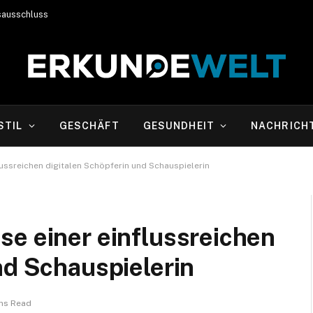
sausschluss
STIL
GESCHÄFT
GESUNDHEIT
NACHRICH
lussreichen digitalen Schöpferin und Schauspielerin
se einer einflussreichen
nd Schauspielerin
ns Read