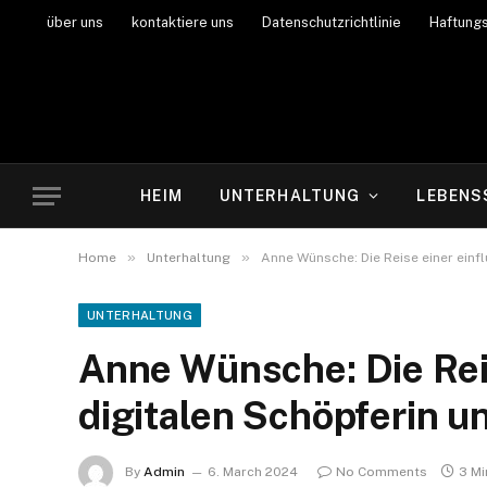
über uns
kontaktiere uns
Datenschutzrichtlinie
Haftung
HEIM
UNTERHALTUNG
LEBENS
»
»
Home
Unterhaltung
Anne Wünsche: Die Reise einer einf
UNTERHALTUNG
Anne Wünsche: Die Rei
digitalen Schöpferin u
By
Admin
6. March 2024
No Comments
3 Mi