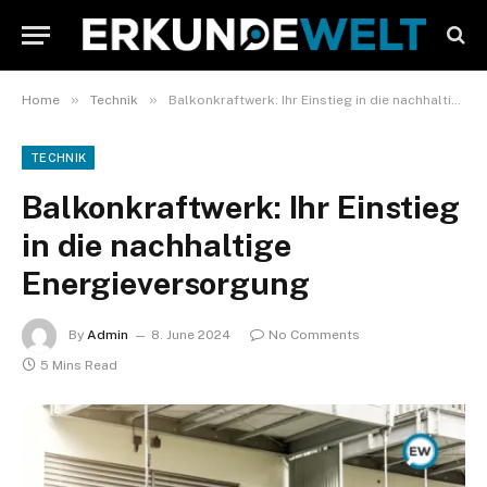
»
»
Home
Technik
Balkonkraftwerk: Ihr Einstieg in die nachhaltige Energieversorgung
TECHNIK
Balkonkraftwerk: Ihr Einstieg
in die nachhaltige
Energieversorgung
By
Admin
8. June 2024
No Comments
5 Mins Read