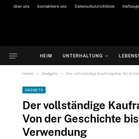
über uns
kontaktiere uns
Datenschutzrichtlinie
Haftung
HEIM
UNTERHALTUNG
LEBENS
»
»
Home
Gadgets
Der vollständige Kaufratgeber für Arm
GADGETS
Der vollständige Kaufr
Von der Geschichte bi
Verwendung