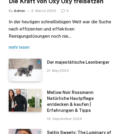
Die Kraft von Oxy Oxy freisetzen
By
Admin
2. March 2024
0
In der heutigen schnelllebigen Welt war die Suche
nach effizienten und effektiven
Reinigungslösungen noch nie…
mehr lesen
Der majestätische Leonberger
21. May 2024
Mellow Noir Rossmann
Natürliche Hautpflege
entdecken & kaufen |
Erfahrungen & Tipps
14. September 2024
Seltin Sweety: The Luminary of