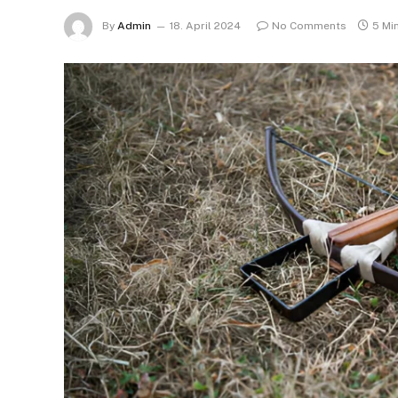
By
Admin
18. April 2024
No Comments
5 Mi