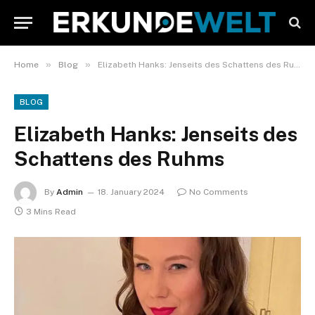
»
»
Home
Blog
Elizabeth Hanks: Jenseits des Schattens des Ruhms
BLOG
Elizabeth Hanks: Jenseits des
Schattens des Ruhms
By
Admin
18. January 2024
No Comments
3 Mins Read