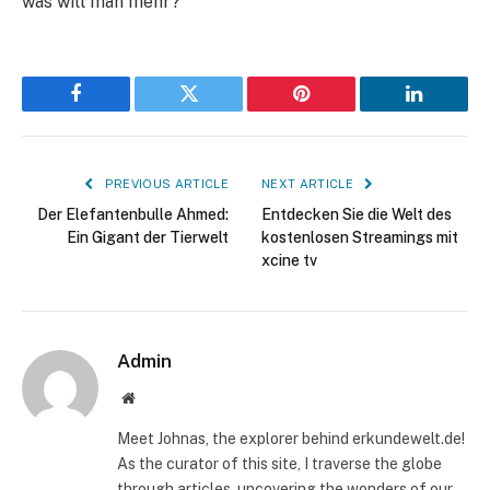
was will man mehr?
Facebook
Twitter
Pinterest
LinkedIn
PREVIOUS ARTICLE
NEXT ARTICLE
Der Elefantenbulle Ahmed:
Entdecken Sie die Welt des
Ein Gigant der Tierwelt
kostenlosen Streamings mit
xcine tv
Admin
Website
Meet Johnas, the explorer behind erkundewelt.de!
As the curator of this site, I traverse the globe
through articles, uncovering the wonders of our