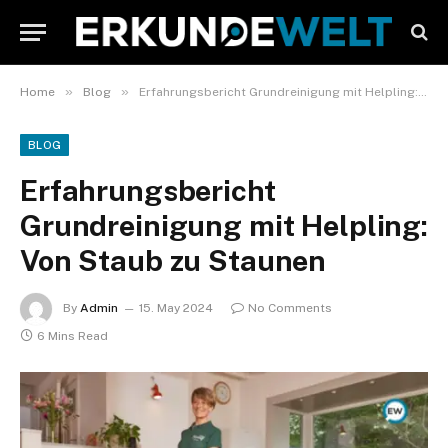
»
»
Home
Blog
Erfahrungsbericht Grundreinigung mit Helpling: Von Staub zu Staunen
BLOG
Erfahrungsbericht
Grundreinigung mit Helpling:
Von Staub zu Staunen
By
Admin
15. May 2024
No Comments
6 Mins Read