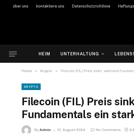
über uns
kontaktiere uns
Datenschutzrichtlinie
Haftung
HEIM
UNTERHALTUNG
LEBENS
»
»
Home
Krypto
Filecoin (FIL) Preis sinkt, während Fundam
KRYPTO
Filecoin (FIL) Preis si
Fundamentals ein stark
By
Admin
13. August 2024
No Comments
6 