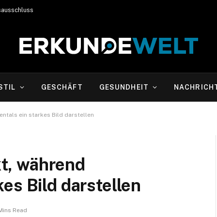
sausschluss
STIL
GESCHÄFT
GESUNDHEIT
NACHRICH
entals ein starkes Bild darstellen
nkt, während
es Bild darstellen
Mins Read