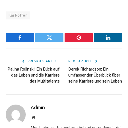
Kai Röffen
Facebook
Twitter
Pinterest
LinkedIn
PREVIOUS ARTICLE
NEXT ARTICLE
Palina Rojinski: Ein Blick auf
Derek Richardson: Ein
das Leben und die Karriere
umfassender Überblick über
des Multitalents
seine Karriere und sein Leben
Admin
Website
Meet Johnas, the explorer behind erkundewelt.de!