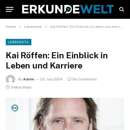
»
»
Home
Lebensstil
Kai Röffen: Ein Einblick in Leben und Karriere
LEBENSSTIL
Kai Röffen: Ein Einblick in
Leben und Karriere
By
Admin
23. July 2024
No Comments
3 Mins Read