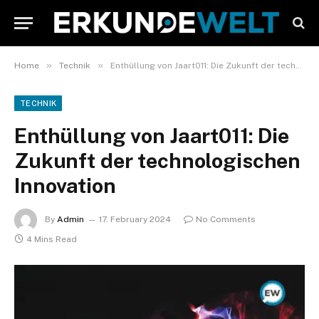
»
»
Home
Technik
Enthüllung von Jaart011: Die Zukunft der technologischen Innovation
TECHNIK
Enthüllung von Jaart011: Die
Zukunft der technologischen
Innovation
By
Admin
17. February 2024
No Comments
4 Mins Read