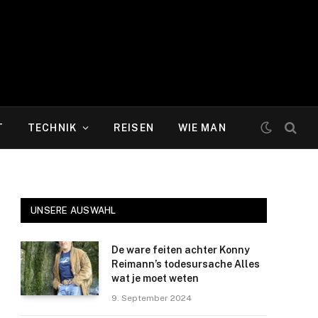
T
TECHNIK
REISEN
WIE MAN
UNSERE AUSWAHL
De ware feiten achter Konny
Reimann’s todesursache Alles
wat je moet weten
9. September 2024