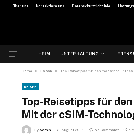
über uns
kontaktiere uns
Datenschutzrichtlinie
Haftung
HEIM
UNTERHALTUNG
LEBENS
»
»
Home
Reisen
Top-Reisetipps für den modernen Entdecke
REISEN
Top-Reisetipps für de
Mit der eSIM-Technolog
By
Admin
3. August 2024
No Comments
4 