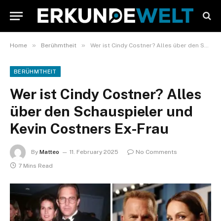
»
»
Home
Berühmtheit
Wer ist Cindy Costner? Alles über den Schauspieler und Kevin Costners Ex-Frau
BERÜHMTHEIT
Wer ist Cindy Costner? Alles
über den Schauspieler und
Kevin Costners Ex-Frau
By
Matteo
11. February 2025
No Comments
7 Mins Read