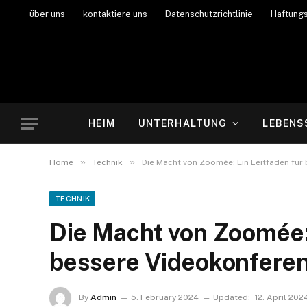
über uns
kontaktiere uns
Datenschutzrichtlinie
Haftung
HEIM
UNTERHALTUNG
LEBENS
»
»
Home
Technik
Die Macht von Zoomée: Ein Leitfaden fü
TECHNIK
Die Macht von Zoomée: 
bessere Videokonfere
By
Admin
5. February 2024
Updated:
12. April 202