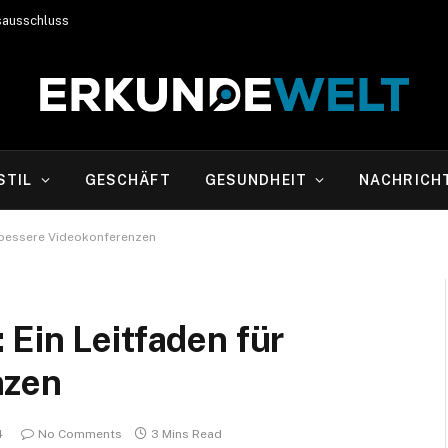
sausschluss
STIL
GESCHÄFT
GESUNDHEIT
NACHRICH
r bessere Videokonferenzen
Ein Leitfaden für
nzen
4
No Comments
3 Mins Read