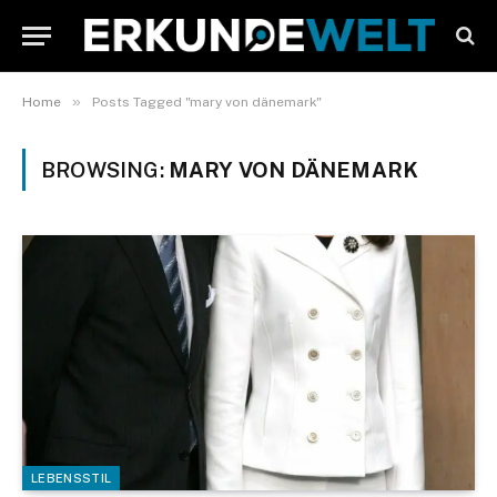
»
Home
Posts Tagged "mary von dänemark"
BROWSING:
MARY VON DÄNEMARK
LEBENSSTIL