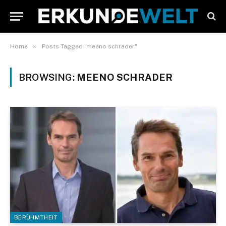
»
Home
Posts Tagged "meeno schrader"
BROWSING:
MEENO SCHRADER
BERÜHMTHEIT