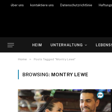
über uns
kontaktiere uns
Datenschutzrichtlinie
Haftung
HEIM
UNTERHALTUNG
LEBENS
»
Home
Posts Tagged "Montry Lewe"
BROWSING:
MONTRY LEWE