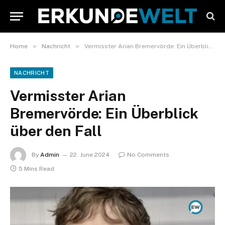
»
»
Home
Nachricht
Vermisster Arian Bremervörde: Ein Überblick über den Fall
NACHRICHT
Vermisster Arian
Bremervörde: Ein Überblick
über den Fall
By
Admin
22. June 2024
No Comments
5 Mins Read