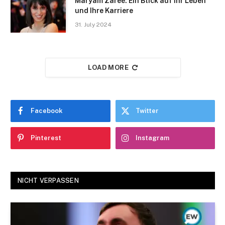
Maryam Zaree: Ein Blick auf Ihr Leben
und Ihre Karriere
31. July 2024
LOAD MORE
Facebook
Twitter
Pinterest
Instagram
NICHT VERPASSEN