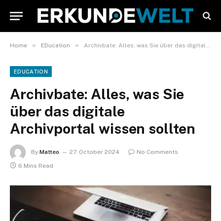
»
»
Home
EDucation
Archivbate: Alles, was Sie über das digitale Archivportal wissen sollten
EDUCATION
Archivbate: Alles, was Sie
über das digitale
Archivportal wissen sollten
By
Matteo
27. October 2024
No Comments
6 Mins Read