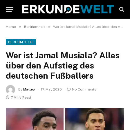
»
»
Home
Berühmtheit
Wer ist Jamal Musiala? Alles über den Aufstieg des deutschen Fußballers
BERÜHMTHEIT
Wer ist Jamal Musiala? Alles
über den Aufstieg des
deutschen Fußballers
By
Matteo
17. May 2025
No Comments
7 Mins Read