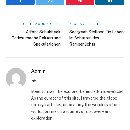
Facebook
Twitter
Pinterest
LinkedIn
PREVIOUS ARTICLE
NEXT ARTICLE
Alfons Schuhbeck
Seargeoh Stallone Ein Leben
Todesursache Fakten und
im Schatten des
Spekulationen
Rampenlichts
Admin
Website
Meet Johnas, the explorer behind erkundewelt.de!
As the curator of this site, I traverse the globe
through articles, uncovering the wonders of our
world. Join me on a journey of discovery and
exploration.