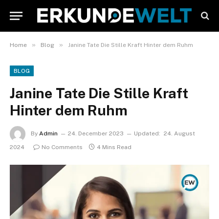
»
»
Home
Blog
Janine Tate Die Stille Kraft Hinter dem Ruhm
BLOG
Janine Tate Die Stille Kraft
Hinter dem Ruhm
By
Admin
24. December 2023
Updated:
24. August
2024
No Comments
4 Mins Read