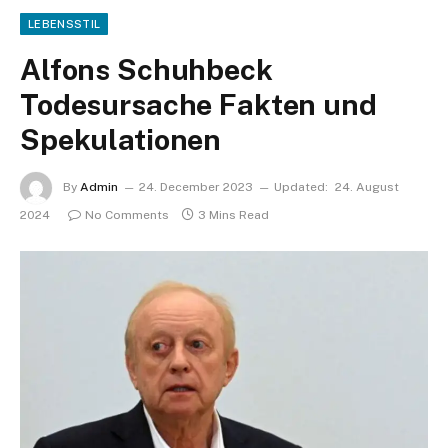
LEBENSSTIL
Alfons Schuhbeck
Todesursache Fakten und
Spekulationen
By
Admin
24. December 2023
Updated:
24. August
2024
No Comments
3 Mins Read