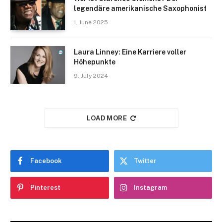
legendäre amerikanische Saxophonist
1. June 2025
Laura Linney: Eine Karriere voller
Höhepunkte
9. July 2024
LOAD MORE
Facebook
Twitter
Pinterest
Instagram