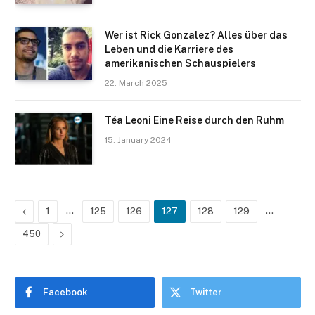
Wer ist Rick Gonzalez? Alles über das
Leben und die Karriere des
amerikanischen Schauspielers
22. March 2025
Téa Leoni Eine Reise durch den Ruhm
15. January 2024
Previous
…
…
1
125
126
127
128
129
Next
450
Facebook
Twitter